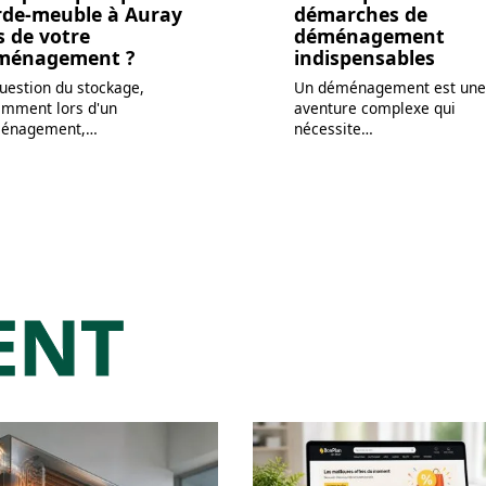
rde-meuble à Auray
démarches de
s de votre
déménagement
ménagement ?
indispensables
uestion du stockage,
Un déménagement est une
amment lors d'un
aventure complexe qui
énagement,
…
nécessite
…
ENT