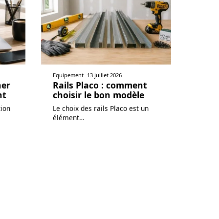
Equipement
13 juillet 2026
her
Rails Placo : comment
nt
choisir le bon modèle
tion
Le choix des rails Placo est un
élément
…