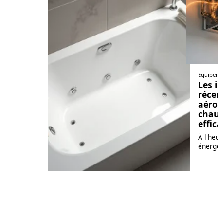
Equipe
Les 
réce
aéro
chau
effi
À l'he
énerg