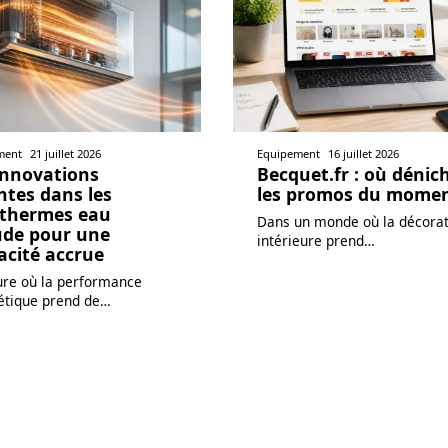
ment
21 juillet 2026
Equipement
16 juillet 2026
innovations
Becquet.fr : où dénic
ntes dans les
les promos du mome
thermes eau
Dans un monde où la décora
de pour une
intérieure prend
…
cacité accrue
ure où la performance
étique prend de
…