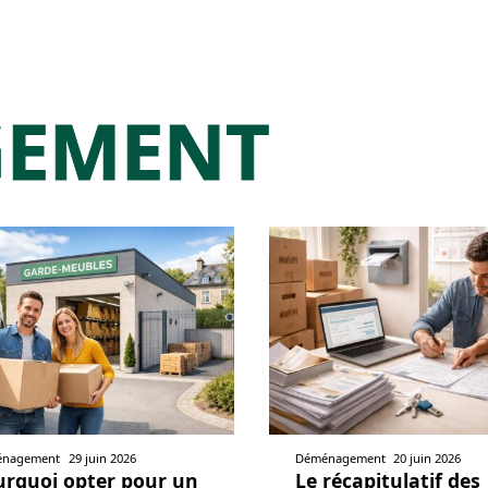
GEMENT
nagement
29 juin 2026
Déménagement
20 juin 2026
urquoi opter pour un
Le récapitulatif des