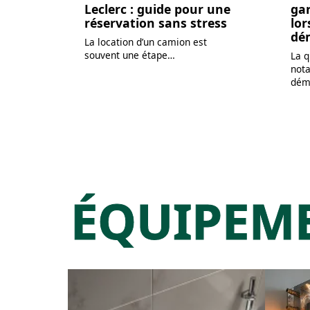
Leclerc : guide pour une
ga
réservation sans stress
lor
dé
La location d’un camion est
souvent une étape
…
La q
not
dém
ÉQUIPEM