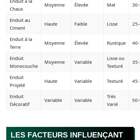
Enduit à la
Moyenne
Élevée
Mat
30-
Chaux
Enduit au
Haute
Faible
Lisse
25-
Ciment
Enduit à la
Moyenne
Élevée
Rustique
40-
Terre
Enduit
Lisse ou
Moyenne
Variable
35-
Monocouche
Texturé
Enduit
Haute
Variable
Texturé
45-
Projeté
Enduit
Très
Variable
Variable
50-
Décoratif
Varié
LES FACTEURS INFLUENÇANT