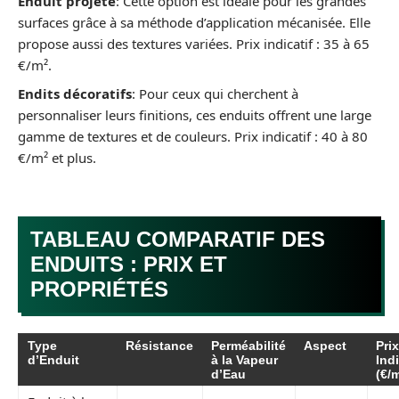
Enduit projeté
: Cette option est idéale pour les grandes
surfaces grâce à sa méthode d’application mécanisée. Elle
propose aussi des textures variées. Prix indicatif : 35 à 65
€/m².
Endits décoratifs
: Pour ceux qui cherchent à
personnaliser leurs finitions, ces enduits offrent une large
gamme de textures et de couleurs. Prix indicatif : 40 à 80
€/m² et plus.
TABLEAU COMPARATIF DES
ENDUITS : PRIX ET
PROPRIÉTÉS
Type
Résistance
Perméabilité
Aspect
Prix
d’Enduit
à la Vapeur
Indi
d’Eau
(€/m