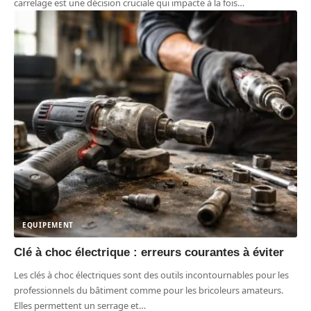
carrelage est une décision cruciale qui impacte à la fois
…
EQUIPEMENT
Clé à choc électrique : erreurs courantes à éviter
Les clés à choc électriques sont des outils incontournables pour les
professionnels du bâtiment comme pour les bricoleurs amateurs.
Elles permettent un serrage et
…