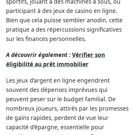
sportifs, jouant à des machines à sous, ou
participant à des jeux de casino en ligne.
Bien que cela puisse sembler anodin, cette
pratique a des répercussions significatives
sur les finances personnelles.
A découvrir également :
Vérifier son
éligibilité au prêt immobilier
Les jeux d’argent en ligne engendrent
souvent des dépenses imprévues qui
peuvent peser sur le budget familial. De
nombreux joueurs, attirés par les promesses
de gains rapides, perdent de vue leur
capacité d’épargne, essentielle pour