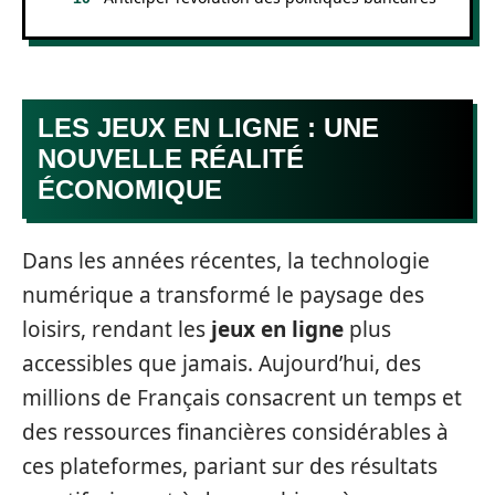
LES JEUX EN LIGNE : UNE
NOUVELLE RÉALITÉ
ÉCONOMIQUE
Dans les années récentes, la technologie
numérique a transformé le paysage des
loisirs, rendant les
jeux en ligne
plus
accessibles que jamais. Aujourd’hui, des
millions de Français consacrent un temps et
des ressources financières considérables à
ces plateformes, pariant sur des résultats