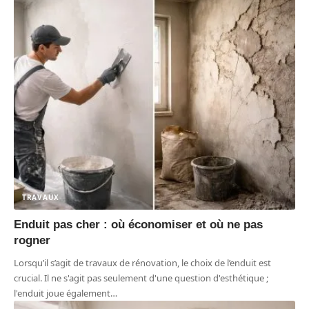
TRAVAUX
Enduit pas cher : où économiser et où ne pas
rogner
Lorsqu’il s’agit de travaux de rénovation, le choix de l’enduit est
crucial. Il ne s'agit pas seulement d'une question d'esthétique ;
l'enduit joue également
…