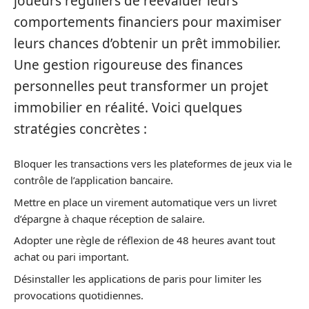
joueurs réguliers de réévaluer leurs
comportements financiers pour maximiser
leurs chances d’obtenir un prêt immobilier.
Une gestion rigoureuse des finances
personnelles peut transformer un projet
immobilier en réalité. Voici quelques
stratégies concrètes :
Bloquer les transactions vers les plateformes de jeux via le
contrôle de l’application bancaire.
Mettre en place un virement automatique vers un livret
d’épargne à chaque réception de salaire.
Adopter une règle de réflexion de 48 heures avant tout
achat ou pari important.
Désinstaller les applications de paris pour limiter les
provocations quotidiennes.