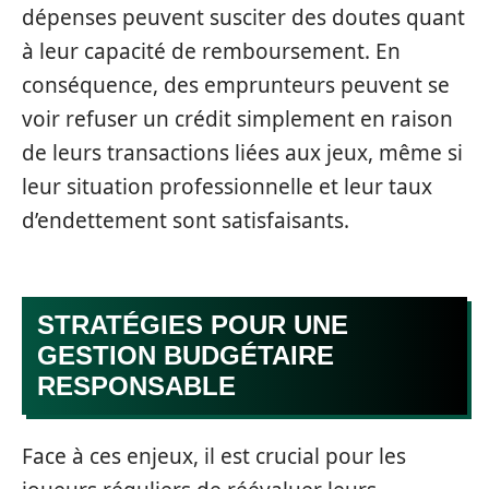
dépenses peuvent susciter des doutes quant
à leur capacité de remboursement. En
conséquence, des emprunteurs peuvent se
voir refuser un crédit simplement en raison
de leurs transactions liées aux jeux, même si
leur situation professionnelle et leur taux
d’endettement sont satisfaisants.
STRATÉGIES POUR UNE
GESTION BUDGÉTAIRE
RESPONSABLE
Face à ces enjeux, il est crucial pour les