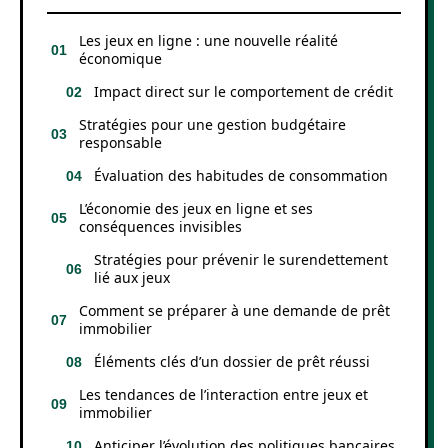
Les jeux en ligne : une nouvelle réalité
économique
Impact direct sur le comportement de crédit
Stratégies pour une gestion budgétaire
responsable
Évaluation des habitudes de consommation
L’économie des jeux en ligne et ses
conséquences invisibles
Stratégies pour prévenir le surendettement
lié aux jeux
Comment se préparer à une demande de prêt
immobilier
Éléments clés d’un dossier de prêt réussi
Les tendances de l’interaction entre jeux et
immobilier
Anticiper l’évolution des politiques bancaires