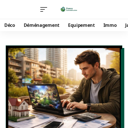
Déco
Déménagement
Equipement
Immo
J