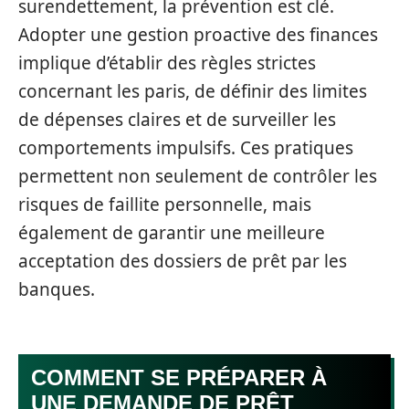
surendettement, la prévention est clé.
Adopter une gestion proactive des finances
implique d’établir des règles strictes
concernant les paris, de définir des limites
de dépenses claires et de surveiller les
comportements impulsifs. Ces pratiques
permettent non seulement de contrôler les
risques de faillite personnelle, mais
également de garantir une meilleure
acceptation des dossiers de prêt par les
banques.
COMMENT SE PRÉPARER À
UNE DEMANDE DE PRÊT