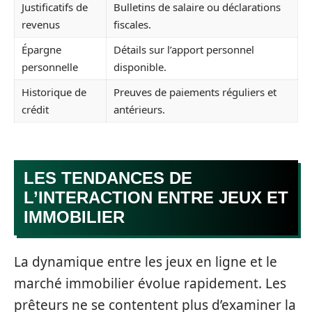
Justificatifs de
Bulletins de salaire ou déclarations
revenus
fiscales.
Épargne
Détails sur l’apport personnel
personnelle
disponible.
Historique de
Preuves de paiements réguliers et
crédit
antérieurs.
LES TENDANCES DE
L’INTERACTION ENTRE JEUX ET
IMMOBILIER
La dynamique entre les jeux en ligne et le
marché immobilier évolue rapidement. Les
prêteurs ne se contentent plus d’examiner la