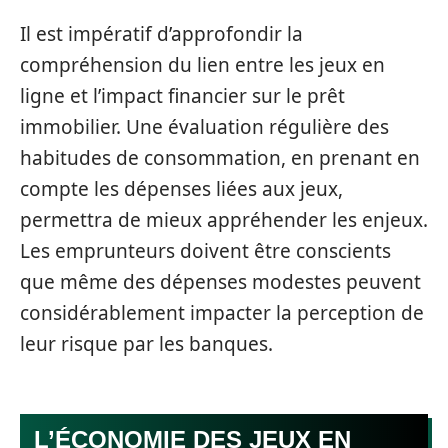
Il est impératif d’approfondir la
compréhension du lien entre les jeux en
ligne et l’impact financier sur le prêt
immobilier. Une évaluation régulière des
habitudes de consommation, en prenant en
compte les dépenses liées aux jeux,
permettra de mieux appréhender les enjeux.
Les emprunteurs doivent être conscients
que même des dépenses modestes peuvent
considérablement impacter la perception de
leur risque par les banques.
L’ÉCONOMIE DES JEUX EN