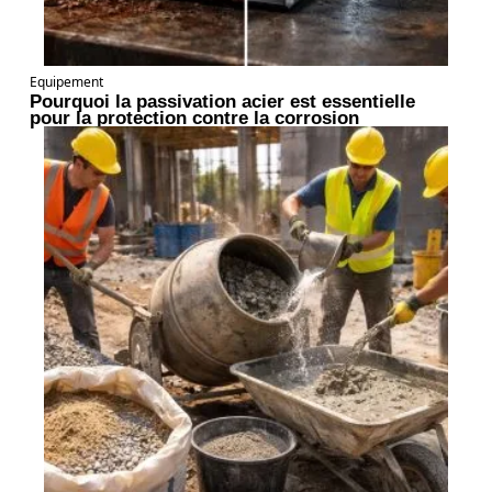
Equipement
Pourquoi la passivation acier est essentielle
pour la protection contre la corrosion