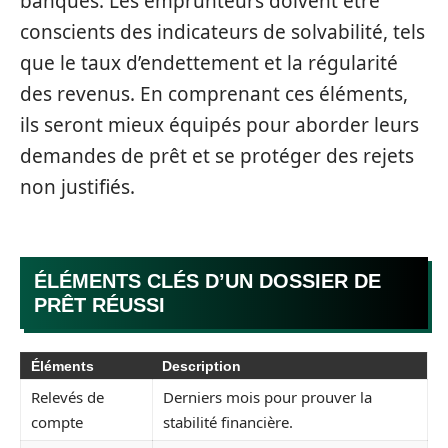
banques. Les emprunteurs doivent être
conscients des indicateurs de solvabilité, tels
que le taux d’endettement et la régularité
des revenus. En comprenant ces éléments,
ils seront mieux équipés pour aborder leurs
demandes de prêt et se protéger des rejets
non justifiés.
ÉLÉMENTS CLÉS D’UN DOSSIER DE
PRÊT RÉUSSI
Éléments
Description
Relevés de
Derniers mois pour prouver la
compte
stabilité financière.