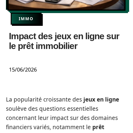
IMMO
Impact des jeux en ligne sur
le prêt immobilier
15/06/2026
La popularité croissante des
jeux en ligne
soulève des questions essentielles
concernant leur impact sur des domaines
financiers variés, notamment le
prêt