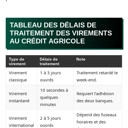
TABLEAU DES DÉLAIS DE
TRAITEMENT DES VIREMENTS
AU CRÉDIT AGRICOLE
Type de
Délais de
Note
virement
traitement
Virement
1 à 3 jours
Traitement retardé le
classique
ouvrés
week-end.
10 secondes à
Virement
Requiert l’adhésion
quelques
instantané
des deux banques.
minutes
Dépend des fuseaux
Virement
2 à 5 jours
horaires et des
international
ouvrés